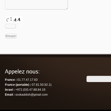
France :
01.77.47.17.83
France (portable) :
07.81.50.92.11
Israel :
+972.(0)5.47.88.84.19
Email :
soskaddish@gmail.com